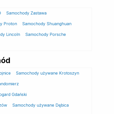
O
Samochody Zastawa
y Proton
Samochody Shuanghuan
y Lincoln
Samochody Porsche
hód
jnice
Samochody używane Krotoszyn
ndomierz
gard Gdański
zów
Samochody używane Dębica