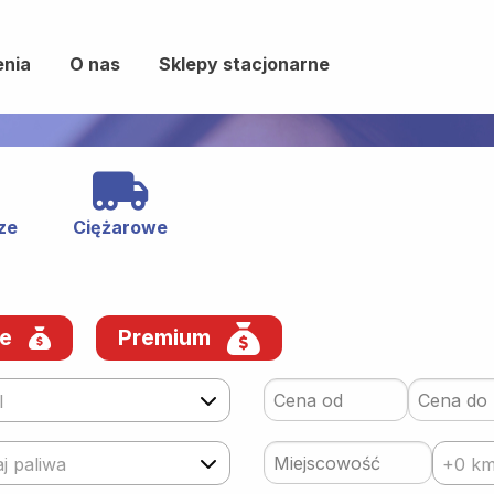
enia
O nas
Sklepy stacjonarne
ze
Ciężarowe
we
Premium
l
j paliwa
+0 k