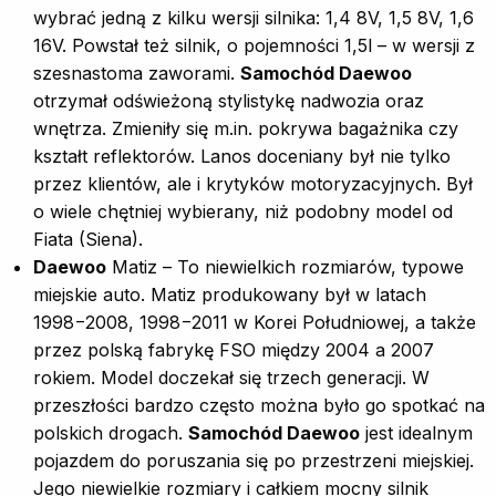
wybrać jedną z kilku wersji silnika: 1,4 8V, 1,5 8V, 1,6
16V. Powstał też silnik, o pojemności 1,5l – w wersji z
szesnastoma zaworami.
Samochód Daewoo
otrzymał odświeżoną stylistykę nadwozia oraz
wnętrza. Zmieniły się m.in. pokrywa bagażnika czy
kształt reflektorów. Lanos doceniany był nie tylko
przez klientów, ale i krytyków motoryzacyjnych. Był
o wiele chętniej wybierany, niż podobny model od
Fiata (Siena).
Daewoo
Matiz – To niewielkich rozmiarów, typowe
miejskie auto. Matiz produkowany był w latach
1998−2008, 1998−2011 w Korei Południowej, a także
przez polską fabrykę FSO między 2004 a 2007
rokiem. Model doczekał się trzech generacji. W
przeszłości bardzo często można było go spotkać na
polskich drogach.
Samochód Daewoo
jest idealnym
pojazdem do poruszania się po przestrzeni miejskiej.
Jego niewielkie rozmiary i całkiem mocny silnik