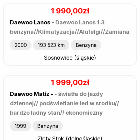
1 990,00zł
Daewoo Lanos -
Daewoo Lanos 1.3
benzyna//Klimatyzacja//Alufelgi//Zamiana//R
2000
193 523 km
Benzyna
Sosnowiec (śląskie)
1 999,00zł
Daewoo Matiz -
- światła do jazdy
dziennej// podświetlanie led w srodku//
bardzo ładny stan// ekonomiczny
//zamiana
1999
Benzyna
Złoty Stok (dolnośląskie)