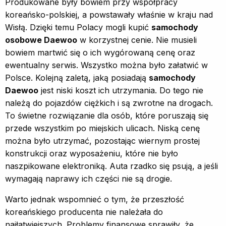
Produkowane były bowiem przy współpracy
koreańsko-polskiej, a powstawały właśnie w kraju nad
Wisłą. Dzięki temu Polacy mogli kupić
samochody
osobowe Daewoo
w korzystnej cenie. Nie musieli
bowiem martwić się o ich wygórowaną cenę oraz
ewentualny serwis. Wszystko można było załatwić w
Polsce. Kolejną zaletą, jaką posiadają
samochody
Daewoo
jest niski koszt ich utrzymania. Do tego nie
należą do pojazdów ciężkich i są zwrotne na drogach.
To świetne rozwiązanie dla osób, które poruszają się
przede wszystkim po miejskich ulicach. Niską cenę
można było utrzymać, pozostając wiernym prostej
konstrukcji oraz wyposażeniu, które nie było
naszpikowane elektroniką. Auta rzadko się psują, a jeśli
wymagają naprawy ich części nie są drogie.
Warto jednak wspomnieć o tym, że przeszłość
koreańskiego producenta nie należała do
najłatwiejszych. Problemy finansowe sprawiły, że