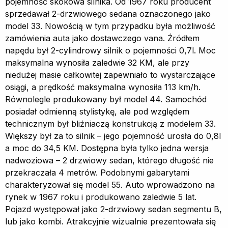
pojemność skokowa silnika. Od 1967 roku producent
sprzedawał 2-drzwiowego sedana oznaczonego jako
model 33. Nowością w tym przypadku była możliwość
zamówienia auta jako dostawczego vana. Źródłem
napędu był 2-cylindrowy silnik o pojemności 0,7l. Moc
maksymalna wynosiła zaledwie 32 KM, ale przy
niedużej masie całkowitej zapewniało to wystarczające
osiągi, a prędkość maksymalna wynosiła 113 km/h.
Równolegle produkowany był model 44. Samochód
posiadał odmienną stylistykę, ale pod względem
technicznym był bliźniaczą konstrukcją z modelem 33.
Większy był za to silnik – jego pojemność urosła do 0,8l
a moc do 34,5 KM. Dostępna była tylko jedna wersja
nadwoziowa – 2 drzwiowy sedan, którego długość nie
przekraczała 4 metrów. Podobnymi gabarytami
charakteryzował się model 55. Auto wprowadzono na
rynek w 1967 roku i produkowano zaledwie 5 lat.
Pojazd występował jako 2-drzwiowy sedan segmentu B,
lub jako kombi. Atrakcyjnie wizualnie prezentowała się