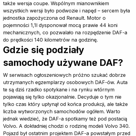
także wersja coupe. Wspólnym mianownikiem
wszystkich wersji było podwozie i napęd – sercem była
jednostka zapożyczona od Renault. Motor o
pojemności 1,1l dysponował mocą prawie 44 koni
mechanicznych, co pozwalało na rozpędzenie DAF-a
do prędkości 140 kilometrów na godzinę.
Gdzie się podziały
samochody używane DAF?
W serwisach ogłoszeniowych próżno szukać dobrze
utrzymanych egzemplarzy osobowych DAF-ów. Auta
te są dziś rzadko spotykane i na rynku wtórnym
pojawiają się tylko okazjonalnie. Decyduje o tym nie
tylko czas który upłynął od końca produkcji, ale także
liczba wytworzonych samochodów ogółem. Warto
jednak wiedzieć, że DAF-a spotkamy też pod postacią
Volvo. A dokładniej chodzi o rodzinę modeli Volvo 340.
Pojazd był ostatnim projektem DAF-a powstałym przed