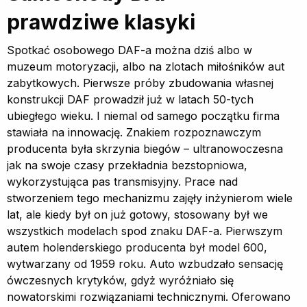
prawdziwe klasyki
Spotkać osobowego DAF-a można dziś albo w
muzeum motoryzacji, albo na zlotach miłośników aut
zabytkowych. Pierwsze próby zbudowania własnej
konstrukcji DAF prowadził już w latach 50-tych
ubiegłego wieku. I niemal od samego początku firma
stawiała na innowację. Znakiem rozpoznawczym
producenta była skrzynia biegów – ultranowoczesna
jak na swoje czasy przekładnia bezstopniowa,
wykorzystująca pas transmisyjny. Prace nad
stworzeniem tego mechanizmu zajęły inżynierom wiele
lat, ale kiedy był on już gotowy, stosowany był we
wszystkich modelach spod znaku DAF-a. Pierwszym
autem holenderskiego producenta był model 600,
wytwarzany od 1959 roku. Auto wzbudzało sensację
ówczesnych krytyków, gdyż wyróżniało się
nowatorskimi rozwiązaniami technicznymi. Oferowano