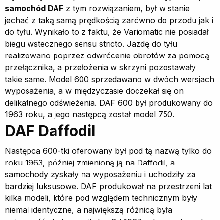
samochód DAF
z tym rozwiązaniem, był w stanie
jechać z taką samą prędkością zarówno do przodu jak i
do tyłu. Wynikało to z faktu, że Variomatic nie posiadał
biegu wstecznego sensu stricto. Jazdę do tyłu
realizowano poprzez odwrócenie obrotów za pomocą
przełącznika, a przełożenia w skrzyni pozostawały
takie same. Model 600 sprzedawano w dwóch wersjach
wyposażenia, a w międzyczasie doczekał się on
delikatnego odświeżenia. DAF 600 był produkowany do
1963 roku, a jego następcą został model 750.
DAF Daffodil
Następca 600-tki oferowany był pod tą nazwą tylko do
roku 1963, później zmienioną ją na Daffodil, a
samochody zyskały na wyposażeniu i uchodziły za
bardziej luksusowe. DAF produkował na przestrzeni lat
kilka modeli, które pod względem technicznym były
niemal identyczne, a największą różnicą była