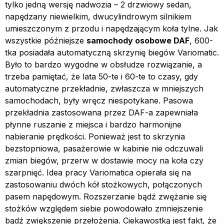
tylko jedną wersję nadwozia – 2 drzwiowy sedan,
napędzany niewielkim, dwucylindrowym silnikiem
umieszczonym z przodu i napędzającym koła tylne. Jak
wszystkie późniejsze
samochody osobowe DAF
, 600-
tka posiadała automatyczną skrzynię biegów Variomatic.
Było to bardzo wygodne w obsłudze rozwiązanie, a
trzeba pamiętać, że lata 50-te i 60-te to czasy, gdy
automatyczne przekładnie, zwłaszcza w mniejszych
samochodach, były wręcz niespotykane. Pasowa
przekładnia zastosowana przez DAF-a zapewniała
płynne ruszanie z miejsca i bardzo harmonijne
nabieranie prędkości. Ponieważ jest to skrzynia
bezstopniowa, pasażerowie w kabinie nie odczuwali
zmian biegów, przerw w dostawie mocy na koła czy
szarpnięć. Idea pracy Variomatica opierała się na
zastosowaniu dwóch kół stożkowych, połączonych
pasem napędowym. Rozszerzanie bądź zwężanie się
stożków względem siebie powodowało zmniejszenie
bądź zwiększenie przełożenia. Ciekawostką jest fakt, że