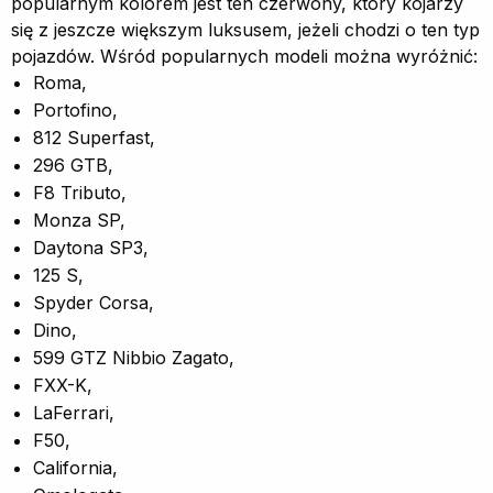
popularnym kolorem jest ten czerwony, który kojarzy
się z jeszcze większym luksusem, jeżeli chodzi o ten typ
pojazdów. Wśród popularnych modeli można wyróżnić:
Roma,
Portofino,
812 Superfast,
296 GTB,
F8 Tributo,
Monza SP,
Daytona SP3,
125 S,
Spyder Corsa,
Dino,
599 GTZ Nibbio Zagato,
FXX-K,
LaFerrari,
F50,
California,