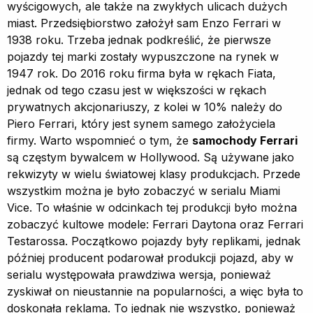
wyścigowych, ale także na zwykłych ulicach dużych
miast. Przedsiębiorstwo założył sam Enzo Ferrari w
1938 roku. Trzeba jednak podkreślić, że pierwsze
pojazdy tej marki zostały wypuszczone na rynek w
1947 rok. Do 2016 roku firma była w rękach Fiata,
jednak od tego czasu jest w większości w rękach
prywatnych akcjonariuszy, z kolei w 10% należy do
Piero Ferrari, który jest synem samego założyciela
firmy. Warto wspomnieć o tym, że
samochody Ferrari
są częstym bywalcem w Hollywood. Są używane jako
rekwizyty w wielu światowej klasy produkcjach. Przede
wszystkim można je było zobaczyć w serialu Miami
Vice. To właśnie w odcinkach tej produkcji było można
zobaczyć kultowe modele: Ferrari Daytona oraz Ferrari
Testarossa. Początkowo pojazdy były replikami, jednak
później producent podarował produkcji pojazd, aby w
serialu występowała prawdziwa wersja, ponieważ
zyskiwał on nieustannie na popularności, a więc była to
doskonała reklama. To jednak nie wszystko, ponieważ