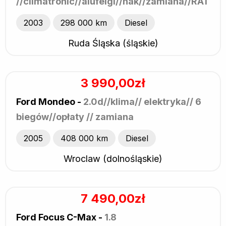
//climatronic//alufelgi//hak//zamiana//RATY
2003
298 000 km
Diesel
Ruda Śląska (śląskie)
3 990,00zł
Ford Mondeo -
2.0d//klima// elektryka// 6
biegów//opłaty // zamiana
2005
408 000 km
Diesel
Wroclaw (dolnośląskie)
7 490,00zł
Ford Focus C-Max -
1.8