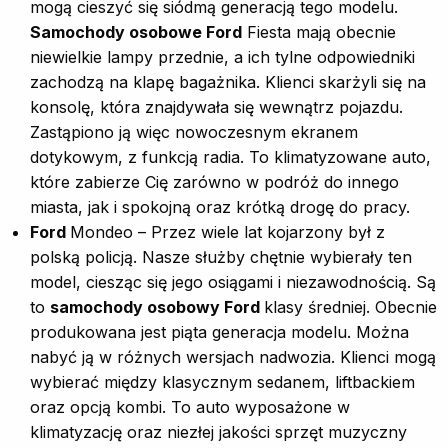
mogą cieszyć się siódmą generacją tego modelu.
Samochody osobowe Ford
Fiesta mają obecnie
niewielkie lampy przednie, a ich tylne odpowiedniki
zachodzą na klapę bagażnika. Klienci skarżyli się na
konsolę, która znajdywała się wewnątrz pojazdu.
Zastąpiono ją więc nowoczesnym ekranem
dotykowym, z funkcją radia. To klimatyzowane auto,
które zabierze Cię zarówno w podróż do innego
miasta, jak i spokojną oraz krótką drogę do pracy.
Ford
Mondeo – Przez wiele lat kojarzony był z
polską policją. Nasze służby chętnie wybierały ten
model, ciesząc się jego osiągami i niezawodnością. Są
to
samochody osobowy Ford
klasy średniej. Obecnie
produkowana jest piąta generacja modelu. Można
nabyć ją w różnych wersjach nadwozia. Klienci mogą
wybierać między klasycznym sedanem, liftbackiem
oraz opcją kombi. To auto wyposażone w
klimatyzację oraz niezłej jakości sprzęt muzyczny