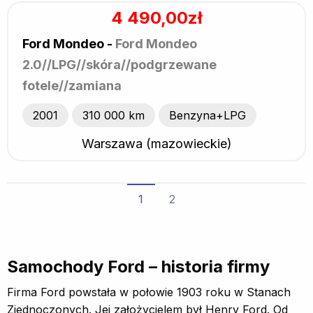
4 490,00zł
Ford Mondeo -
Ford Mondeo
2.0//LPG//skóra//podgrzewane
fotele//zamiana
2001
310 000 km
Benzyna+LPG
Warszawa (mazowieckie)
1
2
Samochody Ford – historia firmy
Firma Ford powstała w połowie 1903 roku w Stanach
Zjednoczonych. Jej założycielem był Henry Ford. Od