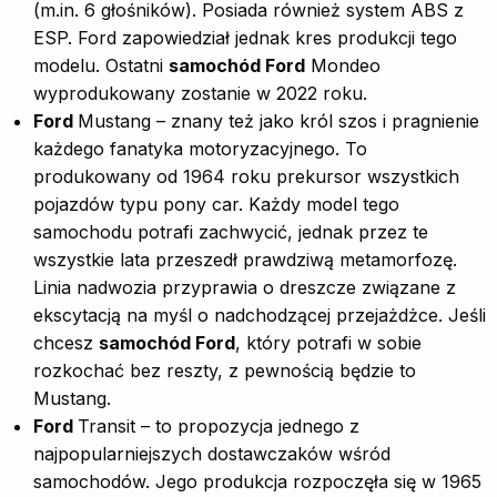
(m.in. 6 głośników). Posiada również system ABS z
ESP. Ford zapowiedział jednak kres produkcji tego
modelu. Ostatni
samochód Ford
Mondeo
wyprodukowany zostanie w 2022 roku.
Ford
Mustang – znany też jako król szos i pragnienie
każdego fanatyka motoryzacyjnego. To
produkowany od 1964 roku prekursor wszystkich
pojazdów typu pony car. Każdy model tego
samochodu potrafi zachwycić, jednak przez te
wszystkie lata przeszedł prawdziwą metamorfozę.
Linia nadwozia przyprawia o dreszcze związane z
ekscytacją na myśl o nadchodzącej przejażdżce. Jeśli
chcesz
samochód Ford
, który potrafi w sobie
rozkochać bez reszty, z pewnością będzie to
Mustang.
Ford
Transit – to propozycja jednego z
najpopularniejszych dostawczaków wśród
samochodów. Jego produkcja rozpoczęła się w 1965