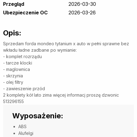
Przegląd
2026-03-30
Ubezpieczenie OC
2026-03-26
Opis:
Sprzedam forda mondeo tytanium x auto w pełni sprawne bez
wkładu ładne zadbane po wymianie:
- komplet rozrządu
- tarcze klocki
- maglownica
- skrzynia
- olej filtry
- zawieszenie przód
2 komplety kół lato zima więcej informacj proszę dzwonic
513296155
Wyposażenie:
ABS
Alufelgi