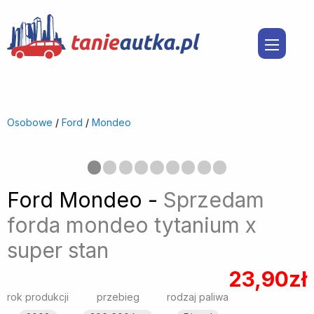
Osobowe
/
Ford
/
Mondeo
Poprzedni
◀︎
Nast
▶︎
Ford Mondeo -
Sprzedam
forda mondeo tytanium x
super stan
23,90zł
rok produkcji
przebieg
rodzaj paliwa