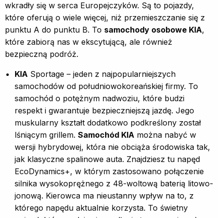
wkradły się w serca Europejczyków. Są to pojazdy,
które oferują o wiele więcej, niż przemieszczanie się z
punktu A do punktu B. To
samochody osobowe KIA
,
które zabiorą nas w ekscytującą, ale również
bezpieczną podróż.
KIA
Sportage – jeden z najpopularniejszych
samochodów od południowokoreańskiej firmy. To
samochód o potężnym nadwoziu, które budzi
respekt i gwarantuje bezpieczniejszą jazdę. Jego
muskularny kształt dodatkowo podkreślony został
lśniącym grillem.
Samochód KIA
można nabyć w
wersji hybrydowej, która nie obciąża środowiska tak,
jak klasyczne spalinowe auta. Znajdziesz tu napęd
EcoDynamics+, w którym zastosowano połączenie
silnika wysokoprężnego z 48-woltową baterią litowo-
jonową. Kierowca ma nieustanny wpływ na to, z
którego napędu aktualnie korzysta. To świetny