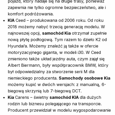
pojazd, który nadaje się na długie trasy, ponieważ
zapewnia nie tylko ogromne bezpieczeństwo, ale i
komfort podróżowania.
KIA
Ceed – produkowana od 2006 roku. Od roku
2018 możemy nabyć trzecią generację modelu. W
najnowszej opcji,
s
amochód Kia
otrzymał zupełnie
nową płytę podłogową. Tym razem to dzieło K2 od
Hyundai’a. Możemy znaleźć ją także w ofercie
motoryzacyjnego giganta, w modeli i30. W Ceed
zmieniono także układ jezdny auta, czym zajął się
Albert Biermann, były współpracownik BMW, który
był odpowiedzialny za stworzenie serii M dla
niemieckiego producenta.
Samochody osobowe Kia
możemy kupić w dwóch wersjach: z manualną, 6-
biegową skrzynią lub 7-biegową DCT.
Kia
Carens – świetny
samochód KIA
dla dużych
rodzin lub biznesu polegającego na transporcie.
Producent przewidział w modelu wygospodarowanie