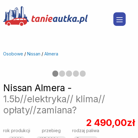
Osobowe
/
Nissan
/
Almera
Poprzedni
◀︎
Nast
▶︎
Nissan Almera -
1.5b//elektryka// klima//
opłaty//zamiana?
2 490,00zł
rok produkcji
przebieg
rodzaj paliwa