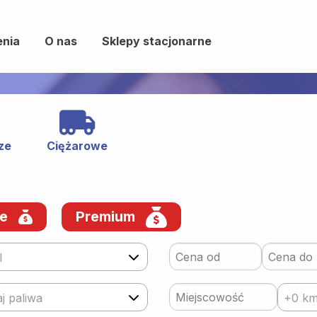
enia
O nas
Sklepy stacjonarne
ze
Ciężarowe
we
Premium
l
j paliwa
+0 k