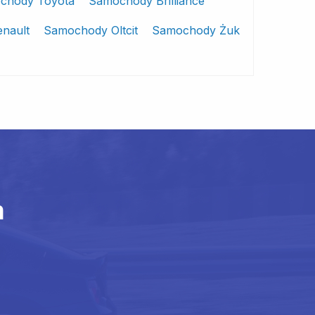
chody Toyota
Samochody Brilliance
nault
Samochody Oltcit
Samochody Żuk
m