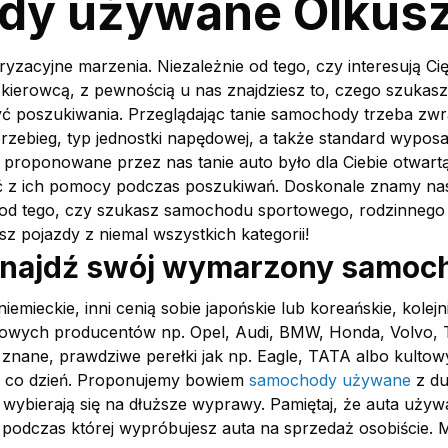
dy używane Olkus
oryzacyjne marzenia. Niezależnie od tego, czy interesują
 kierowcą, z pewnością u nas znajdziesz to, czego szuka
być poszukiwania. Przeglądając tanie samochody trzeba z
 przebieg, typ jednostki napędowej, a także standard wypo
 proponowane przez nas tanie auto było dla Ciebie otwar
z ich pomocy podczas poszukiwań. Doskonale znamy nasz
ie od tego, czy szukasz samochodu sportowego, rodzinnego
z pojazdy z niemal wszystkich kategorii!
znajdź swój wymarzony samoc
iemieckie, inni cenią sobie japońskie lub koreańskie, kole
owych producentów np. Opel, Audi, BMW, Honda, Volvo, To
j znane, prawdziwe perełki jak np. Eagle, TATA albo kulto
na co dzień. Proponujemy bowiem
samochody używane
z du
 wybierają się na dłuższe wyprawy. Pamiętaj, że auta używ
podczas której wypróbujesz auta na sprzedaż osobiście. M