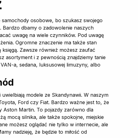
z
 Cię samochody osobowe, bo szukasz swojego
sz. Bardzo dbamy o zadowolenie naszych
wracać uwagę na wiele czynników. Pod uwagę
sażenia. Ogromne znaczenie ma także stan
tą księgą. Zawsze również możesz zaufać
 asortyment i z pewnością znajdziemy tanie
 VAN-a, sedana, luksusowej limuzyny, albo
hód
jni uwielbiają modele ze Skandynawii. W naszym
yota, Ford czy Fiat. Bardzo ważne jest to, że
wy Aston Martin. To pojazdy zarówno dla
żą mocą silnika, ale także spokojne, miejskie
ane możesz oglądać nie tylko w internecie, ale
amy nadzieję, że będzie to miłość od