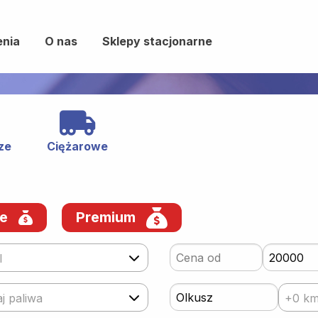
enia
O nas
Sklepy stacjonarne
ze
Ciężarowe
we
Premium
l
j paliwa
+0 k