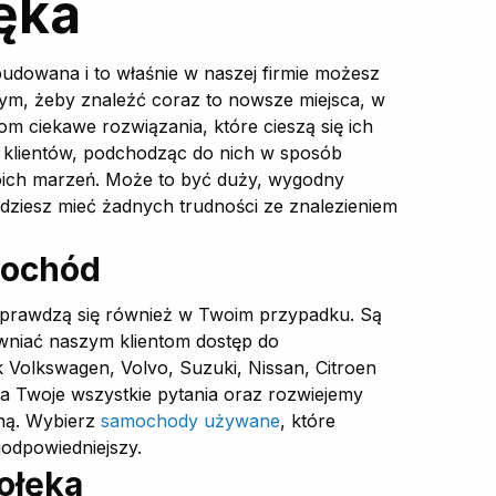
ęka
budowana i to właśnie w naszej firmie możesz
tym, żeby znaleźć coraz to nowsze miejsca, w
m ciekawe rozwiązania, które cieszą się ich
 klientów, podchodząc do nich w sposób
woich marzeń. Może to być duży, wygodny
będziesz mieć żadnych trudności ze znalezieniem
mochód
sprawdzą się również w Twoim przypadku. Są
wniać naszym klientom dostęp do
 Volkswagen, Volvo, Suzuki, Nissan, Citroen
 na Twoje wszystkie pytania oraz rozwiejemy
bną. Wybierz
samochody używane
, które
ajodpowiedniejszy.
ołęka