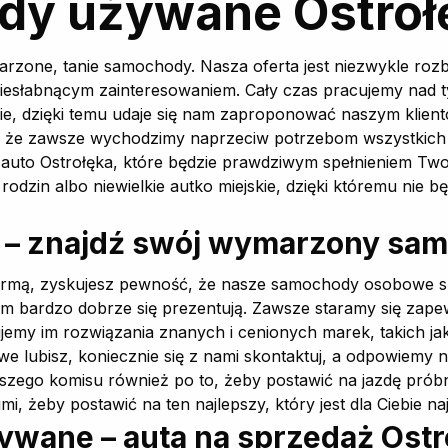
dy używane Ostroł
marzone, tanie samochody. Nasza oferta jest niezwykle roz
 niesłabnącym zainteresowaniem. Cały czas pracujemy nad 
, dzięki temu udaje się nam zaproponować naszym kliento
m, że zawsze wychodzimy naprzeciw potrzebom wszystkich
ie auto Ostrołęka, które będzie prawdziwym spełnieniem T
rodzin albo niewielkie autko miejskie, dzięki któremu nie 
 – znajdź swój wymarzony sa
 firmą, zyskujesz pewność, że nasze samochody osobowe 
m bardzo dobrze się prezentują. Zawsze staramy się zape
emy im rozwiązania znanych i cenionych marek, takich jak
owe lubisz, koniecznie się z nami skontaktuj, a odpowiemy
aszego komisu również po to, żeby postawić na jazdę pró
mi, żeby postawić na ten najlepszy, który jest dla Ciebie n
ane – auta na sprzedaż Ostr