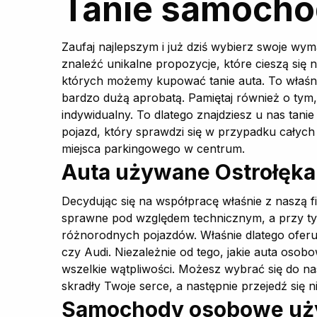
Tanie samocho
Zaufaj najlepszym i już dziś wybierz swoje wy
znaleźć unikalne propozycje, które cieszą się
których możemy kupować tanie auta. To właśnie
bardzo dużą aprobatą. Pamiętaj również o ty
indywidualny. To dlatego znajdziesz u nas tan
pojazd, który sprawdzi się w przypadku całych 
miejsca parkingowego w centrum.
Auta używane Ostrołęka
Decydując się na współpracę właśnie z naszą
sprawne pod względem technicznym, a przy ty
różnorodnych pojazdów. Właśnie dlatego oferuj
czy Audi. Niezależnie od tego, jakie auta osob
wszelkie wątpliwości. Możesz wybrać się do n
skradły Twoje serce, a następnie przejedź się ni
Samochody osobowe używ