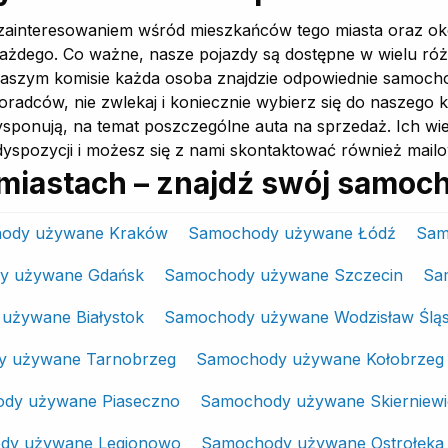
ainteresowaniem wśród mieszkańców tego miasta oraz okol
 każdego. Co ważne, nasze pojazdy są dostępne w wielu róż
aszym komisie każda osoba znajdzie odpowiednie samocho
adców, nie zwlekaj i koniecznie wybierz się do naszego ko
 dysponują, na temat poszczególne auta na sprzedaż. Ich wied
dyspozycji i możesz się z nami skontaktować również mail
miastach – znajdź swój samoc
ody używane Kraków
Samochody używane Łódź
Sam
y używane Gdańsk
Samochody używane Szczecin
Sa
używane Białystok
Samochody używane Wodzisław Śląs
 używane Tarnobrzeg
Samochody używane Kołobrzeg
dy używane Piaseczno
Samochody używane Skierniewi
dy używane Legionowo
Samochody używane Ostrołęka