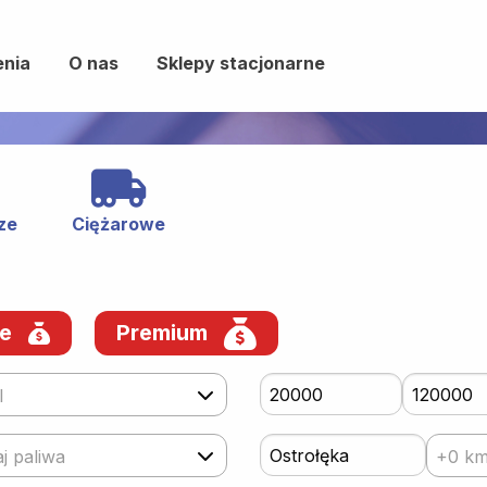
enia
O nas
Sklepy stacjonarne
ze
Ciężarowe
we
Premium
l
j paliwa
+0 k