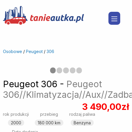
Osobowe
/
Peugeot
/
306
Poprzedni
◀︎
Nast
▶︎
Peugeot 306 -
Peugeot
306//Klimatyzacja//Aux//Zadb
3 490,00zł
rok produkcji
przebieg
rodzaj paliwa
2000
180 000 km
Benzyna
Data dodania