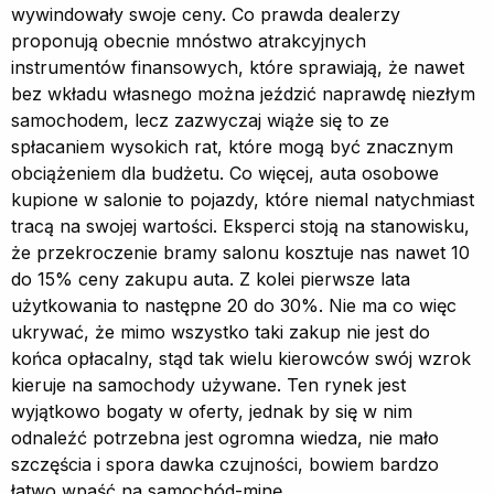
wywindowały swoje ceny. Co prawda dealerzy
proponują obecnie mnóstwo atrakcyjnych
instrumentów finansowych, które sprawiają, że nawet
bez wkładu własnego można jeździć naprawdę niezłym
samochodem, lecz zazwyczaj wiąże się to ze
spłacaniem wysokich rat, które mogą być znacznym
obciążeniem dla budżetu. Co więcej, auta osobowe
kupione w salonie to pojazdy, które niemal natychmiast
tracą na swojej wartości. Eksperci stoją na stanowisku,
że przekroczenie bramy salonu kosztuje nas nawet 10
do 15% ceny zakupu auta. Z kolei pierwsze lata
użytkowania to następne 20 do 30%. Nie ma co więc
ukrywać, że mimo wszystko taki zakup nie jest do
końca opłacalny, stąd tak wielu kierowców swój wzrok
kieruje na samochody używane. Ten rynek jest
wyjątkowo bogaty w oferty, jednak by się w nim
odnaleźć potrzebna jest ogromna wiedza, nie mało
szczęścia i spora dawka czujności, bowiem bardzo
łatwo wpaść na samochód-minę.