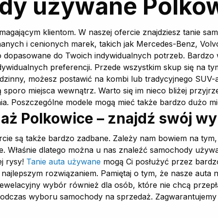
dy używane Polko
gającym klientom. W naszej ofercie znajdziesz tanie sam
anych i cenionych marek, takich jak Mercedes-Benz, Volvo
o dopasowane do Twoich indywidualnych potrzeb. Bardzo w
ywidualnych preferencji. Przede wszystkim skup się na tym
rodzinny, możesz postawić na kombi lub tradycyjnego SUV-
sporo miejsca wewnątrz. Warto się im nieco bliżej przyjr
ania. Poszczególne modele mogą mieć także bardzo dużo mi
aż Polkowice – znajdź swój 
rcie są także bardzo zadbane. Zależy nam bowiem na tym,
enie. Właśnie dlatego można u nas znaleźć samochody używ
j rysy!
Tanie auta używane
mogą Ci posłużyć przez bardzo 
bie najlepszym rozwiązaniem. Pamiętaj o tym, że nasze aut
ewelacyjny wybór również dla osób, które nie chcą przepła
odczas wyboru samochody na sprzedaż. Zagwarantujemy Ci