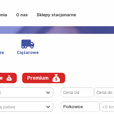
enia
O nas
Sklepy stacjonarne
ze
Ciężarowe
we
Premium
l
j paliwa
+0 k