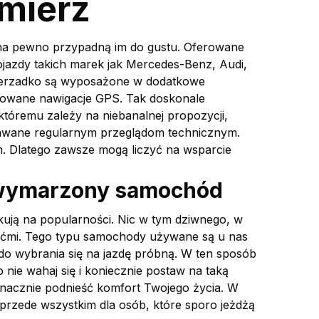
mierz
 na pewno przypadną im do gustu. Oferowane
ojazdy takich marek jak Mercedes-Benz, Audi,
a nierzadko są wyposażone w dodatkowe
udowane nawigacje GPS. Tak doskonale
tóremu zależy na niebanalnej propozycji,
dawane regularnym przeglądom technicznym.
om. Dlatego zawsze mogą liczyć na wsparcie
 wymarzony samochód
kują na popularności. Nic w tym dziwnego, w
iećmi. Tego typu samochody używane są u nas
o wybrania się na jazdę próbną. W ten sposób
o nie wahaj się i koniecznie postaw na taką
znacznie podnieść komfort Twojego życia. W
przede wszystkim dla osób, które sporo jeżdżą