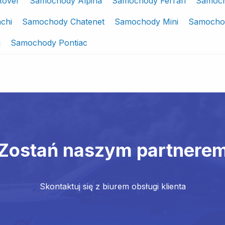
Rover
Samochody Alpina
Samochody Ferrari
Samoch
chi
Samochody Chatenet
Samochody Mini
Samocho
i
Samochody Pontiac
Zostań naszym partnere
Skontaktuj się z biurem obsługi klienta