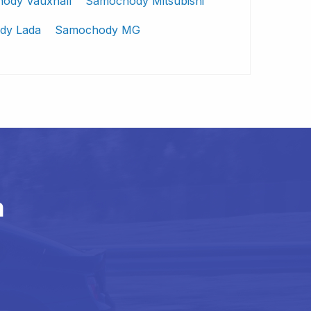
ody Vauxhall
Samochody Mitsubishi
dy Lada
Samochody MG
m