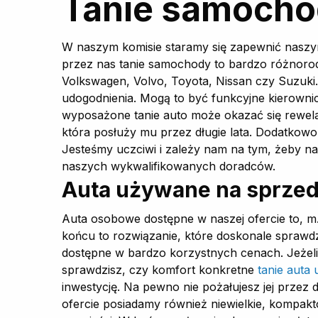
Tanie samocho
W naszym komisie staramy się zapewnić naszym
przez nas tanie samochody to bardzo różnorod
Volkswagen, Volvo, Toyota, Nissan czy Suzuki.
udogodnienia. Mogą to być funkcyjne kierowni
wyposażone tanie auto może okazać się rewela
która posłuży mu przez długie lata. Dodatko
Jesteśmy uczciwi i zależy nam na tym, żeby nas
naszych wykwalifikowanych doradców.
Auta używane na sprze
Auta osobowe dostępne w naszej ofercie to, m.
końcu to rozwiązanie, które doskonale spraw
dostępne w bardzo korzystnych cenach. Jeżel
sprawdzisz, czy komfort konkretne
tanie auta
inwestycję. Na pewno nie pożałujesz jej prze
ofercie posiadamy również niewielkie, kompakt