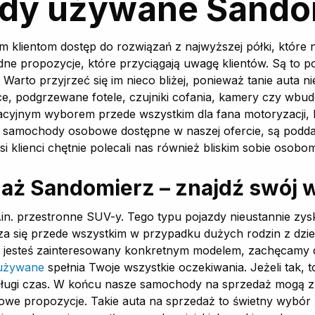
dy używane Sando
 klientom dostęp do rozwiązań z najwyższej półki, które
ne propozycje, które przyciągają uwagę klientów. Są to p
 Warto przyjrzeć się im nieco bliżej, ponieważ tanie aut
ce, podgrzewane fotele, czujniki cofania, kamery czy wb
cyjnym wyborem przede wszystkim dla fana motoryzacji, k
wo samochody osobowe dostępne w naszej ofercie, są pod
i klienci chętnie polecali nas również bliskim sobie osob
daż Sandomierz – znajdź swój
in. przestronne SUV-y. Tego typu pojazdy nieustannie zys
dza się przede wszystkim w przypadku dużych rodzin z dz
i jesteś zainteresowany konkretnym modelem, zachęcamy d
 używane
spełnia Twoje wszystkie oczekiwania. Jeżeli tak, t
z długi czas. W końcu nasze samochody na sprzedaż mogą 
owe propozycje. Takie auta na sprzedaż to świetny wybór 