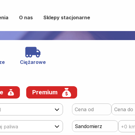
enia
O nas
Sklepy stacjonarne
ze
Ciężarowe
we
Premium
l
j paliwa
+0 k