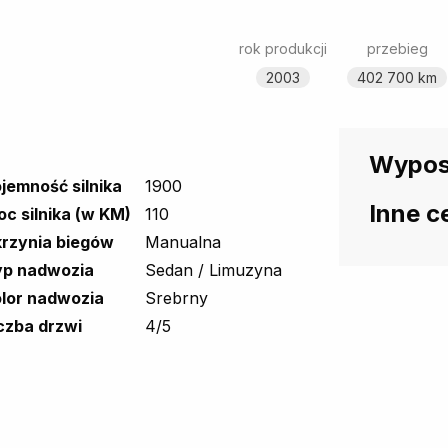
rok produkcji
przebieg
2003
402 700 km
Wypos
jemność silnika
1900
Inne c
c silnika (w KM)
110
rzynia biegów
Manualna
yp nadwozia
Sedan / Limuzyna
lor nadwozia
Srebrny
czba drzwi
4/5