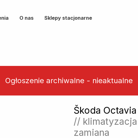
enia
O nas
Sklepy stacjonarne
Ogłoszenie archiwalne - nieaktualne
Škoda Octavia
Następny
▶︎
// klimatyzacj
zamiana