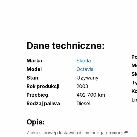
Dane techniczne:
Po
Marka
Škoda
Mo
Model
Octavia
Sk
Stan
Używany
T
Rok produkcji
2003
Ko
Przebieg
402 700 km
Li
Rodzaj paliwa
Diesel
Opis:
Z okazji nowej dostawy robimy meega promocje!!!