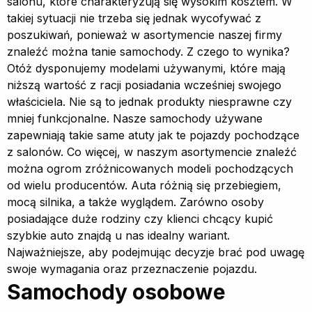
salonu, które charakteryzują się wysokim kosztem. W
takiej sytuacji nie trzeba się jednak wycofywać z
poszukiwań, ponieważ w asortymencie naszej firmy
znaleźć można tanie samochody. Z czego to wynika?
Otóż dysponujemy modelami używanymi, które mają
niższą wartość z racji posiadania wcześniej swojego
właściciela. Nie są to jednak produkty niesprawne czy
mniej funkcjonalne. Nasze samochody używane
zapewniają takie same atuty jak te pojazdy pochodzące
z salonów. Co więcej, w naszym asortymencie znaleźć
można ogrom zróżnicowanych modeli pochodzących
od wielu producentów. Auta różnią się przebiegiem,
mocą silnika, a także wyglądem. Zarówno osoby
posiadające duże rodziny czy klienci chcący kupić
szybkie auto znajdą u nas idealny wariant.
Najważniejsze, aby podejmując decyzje brać pod uwagę
swoje wymagania oraz przeznaczenie pojazdu.
Samochody osobowe