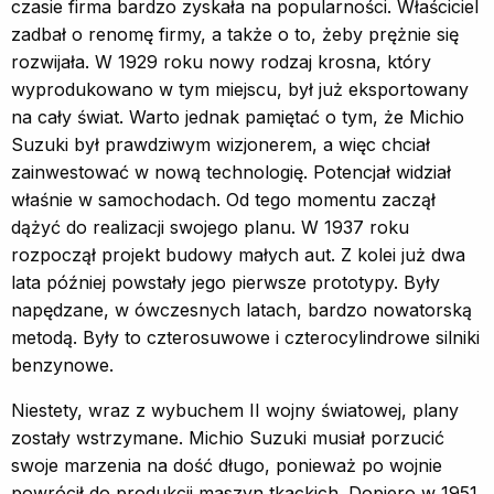
czasie firma bardzo zyskała na popularności. Właściciel
zadbał o renomę firmy, a także o to, żeby prężnie się
rozwijała. W 1929 roku nowy rodzaj krosna, który
wyprodukowano w tym miejscu, był już eksportowany
na cały świat. Warto jednak pamiętać o tym, że Michio
Suzuki był prawdziwym wizjonerem, a więc chciał
zainwestować w nową technologię. Potencjał widział
właśnie w samochodach. Od tego momentu zaczął
dążyć do realizacji swojego planu. W 1937 roku
rozpoczął projekt budowy małych aut. Z kolei już dwa
lata później powstały jego pierwsze prototypy. Były
napędzane, w ówczesnych latach, bardzo nowatorską
metodą. Były to czterosuwowe i czterocylindrowe silniki
benzynowe.
Niestety, wraz z wybuchem II wojny światowej, plany
zostały wstrzymane. Michio Suzuki musiał porzucić
swoje marzenia na dość długo, ponieważ po wojnie
powrócił do produkcji maszyn tkackich. Dopiero w 1951