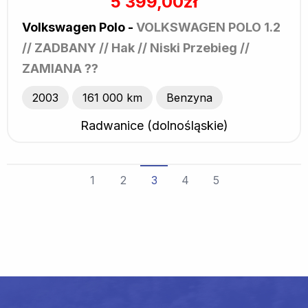
5 399,00zł
Volkswagen Polo -
VOLKSWAGEN POLO 1.2
// ZADBANY // Hak // Niski Przebieg //
ZAMIANA ??
2003
161 000 km
Benzyna
Radwanice (dolnośląskie)
1
2
3
4
5