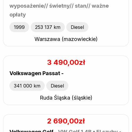
wyposażenie// świetny// stan// ważne
opłaty
1999
253 137 km
Diesel
Warszawa (mazowieckie)
3 490,00zł
Volkswagen Passat -
341 000 km
Diesel
Ruda Śląska (śląskie)
2 690,00zł
Volkswagen Golf -
VW Golf 1.4B • El szyby •