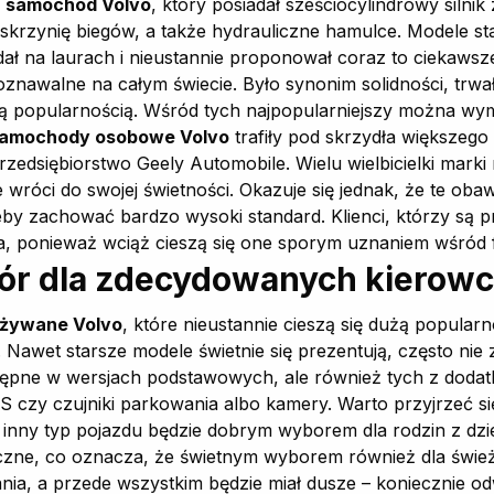
y
samochód Volvo
, który posiadał sześciocylindrowy siln
 skrzynię biegów, a także hydrauliczne hamulce. Modele st
ał na laurach i nieustannie proponował coraz to ciekawsz
oznawalne na całym świecie. Było synonim solidności, trwało
ącą popularnością. Wśród tych najpopularniejszy można wy
amochody osobowe Volvo
trafiły pod skrzydła większeg
zedsiębiorstwo Geely Automobile. Wielu wielbicielki marki
ie wróci do swojej świetności. Okazuje się jednak, że te ob
eby zachować bardzo wysoki standard. Klienci, którzy są p
a, ponieważ wciąż cieszą się one sporym uznaniem wśród 
ór dla zdecydowanych kierow
żywane Volvo
, które nieustannie cieszą się dużą popular
 Nawet starsze modele świetnie się prezentują, często nie 
ępne w wersjach podstawowych, ale również tych z dodat
 czy czujniki parkowania albo kamery. Warto przyjrzeć się
inny typ pojazdu będzie dobrym wyborem dla rodzin z dziećm
zne, co oznacza, że świetnym wyborem również dla śwież
ania, a przede wszystkim będzie miał dusze – koniecznie o