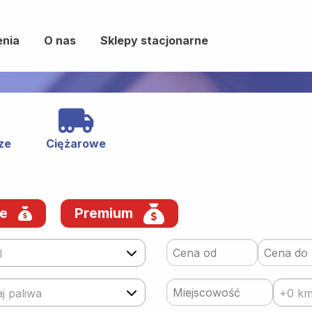
enia
O nas
Sklepy stacjonarne
ze
Ciężarowe
we
Premium
l
j paliwa
+0 k