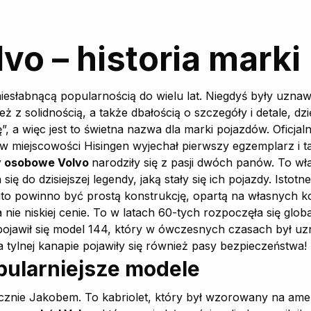
o – historia marki
iesłabnącą popularnością do wielu lat. Niegdyś były uznaw
ież z solidnością, a także dbałością o szczegóły i detale, 
”, a więc jest to świetna nazwa dla marki pojazdów. Oficja
 w miejscowości Hisingen wyjechał pierwszy egzemplarz i ta
 osobowe Volvo
narodziły się z pasji dwóch panów. To wł
ę do dzisiejszej legendy, jaką stały się ich pojazdy. Istotn
uto powinno być prostą konstrukcję, opartą na własnych 
 a nie niskiej cenie. To w latach 60-tych rozpoczęła się g
pojawił się model 144, który w ówczesnych czasach był u
 tylnej kanapie pojawiły się również pasy bezpieczeństwa!
pularniejsze modele
znie Jakobem. To kabriolet, który był wzorowany na ame