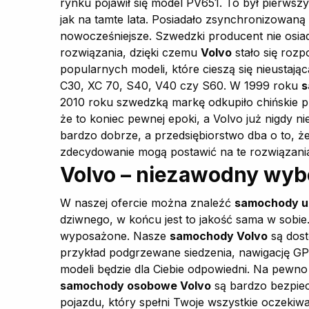
rynku pojawił się model PV651. To był pierwsz
jak na tamte lata. Posiadało zsynchronizowaną
nowocześniejsze. Szwedzki producent nie osiad
rozwiązania, dzięki czemu
Volvo
stało się rozp
popularnych modeli, które cieszą się nieustaj
C30, XC 70, S40, V40 czy S60. W 1999 roku
s
2010 roku szwedzką markę odkupiło chińskie pr
że to koniec pewnej epoki, a Volvo już nigdy n
bardzo dobrze, a przedsiębiorstwo dba o to, ż
zdecydowanie mogą postawić na te rozwiązani
Volvo – niezawodny wyb
W naszej ofercie można znaleźć
samochody u
dziwnego, w końcu jest to jakość sama w sobie.
wyposażone. Nasze
samochody Volvo
są dost
przykład podgrzewane siedzenia, nawigację GPS
modeli będzie dla Ciebie odpowiedni. Na pewno 
samochody osobowe Volvo
są bardzo bezpiec
pojazdu, który spełni Twoje wszystkie oczekiw