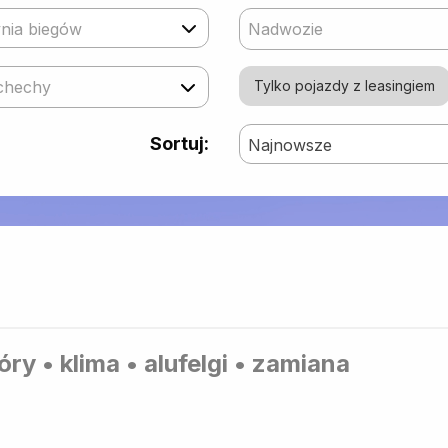
nia biegów
Nadwozie
chechy
Tylko pojazdy z leasingiem
Sortuj:
Najnowsze
ry • klima • alufelgi • zamiana