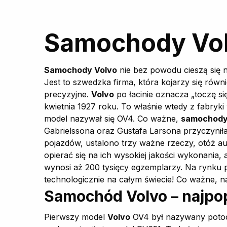
Samochody Volv
Samochody Volvo
nie bez powodu cieszą się n
Jest to szwedzka firma, która kojarzy się równ
precyzyjne.
Volvo
po łacinie oznacza „toczę się
kwietnia 1927 roku. To właśnie wtedy z fabryki
model nazywał się OV4. Co ważne,
samochody
Gabrielssona oraz Gustafa Larsona przyczyniła si
pojazdów, ustalono trzy ważne rzeczy, otóż a
opierać się na ich wysokiej jakości wykonania,
wynosi aż 200 tysięcy egzemplarzy. Na rynku 
technologicznie na całym świecie! Co ważne, na
Samochód Volvo – najpo
Pierwszy model
Volvo
OV4 był nazywany potoc