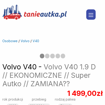
Osobowe
/
Volvo
/
V40
Poprzedni
◀︎
Nast
▶︎
Volvo V40 -
Volvo V40 1.9 D
// EKONOMICZNE // Super
Autko // ZAMIANA??
1 499,00zł
rok produkcji
przebieg
rodzaj paliwa