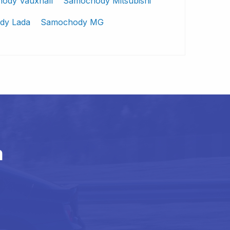
ody Vauxhall
Samochody Mitsubishi
dy Lada
Samochody MG
m