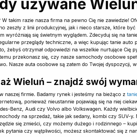
dy używane Wielu
? W takim razie nasza firma na pewno Cię nie zawiedzie! 
zeszły z linii produkcyjnej, jak i nieco starsze, które by
wyróżniają się świetnym wyglądem. Zdecyduj się na tanie a
ularne przeglądy techniczne, a więc kupując tanie auto
o, żebyś otrzymał odpowiedzi na wszelkie nurtujące Cię 
temu przekonasz się, czy nasze samochody osobowe spełni
ywo. Nasze auta osobowe są zatem do Twojej dyspozycji, wy
aż Wieluń – znajdź swój wym
 naszej firmie. Badamy rynek i jesteśmy na bieżąco z
tan
nternetową, ponieważ nieustannie pojawiają się na niej cie
des-Benz, Audi czy Volvo albo Volkswagen. Każdy wielbici
mochody na sprzedaż, takie jak sedany, kombi czy SUV-y. 
zędzie się zmieści, czy możemy dużego i rodzinnego – kup
iek pytania czy wątpliwości, możesz skontaktować się z nam