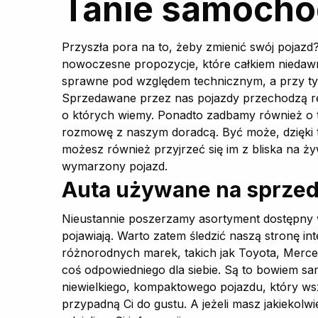
Tanie samocho
Przyszła pora na to, żeby zmienić swój pojazd
nowoczesne propozycje, które całkiem niedawno 
sprawne pod względem technicznym, a przy tym 
Sprzedawane przez nas pojazdy przechodzą reg
o których wiemy. Ponadto zadbamy również o t
rozmowę z naszym doradcą. Być może, dzięki 
możesz również przyjrzeć się im z bliska na ż
wymarzony pojazd.
Auta używane na sprzed
Nieustannie poszerzamy asortyment dostępny w
pojawiają. Warto zatem śledzić naszą stronę i
różnorodnych marek, takich jak Toyota, Merce
coś odpowiedniego dla siebie. Są to bowiem sa
niewielkiego, kompaktowego pojazdu, który ws
przypadną Ci do gustu. A jeżeli masz jakiekolw