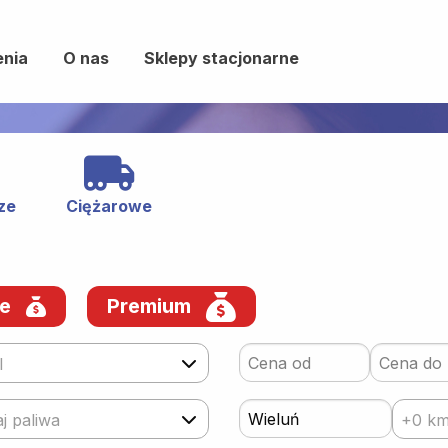
enia
O nas
Sklepy stacjonarne
ze
Ciężarowe
we
Premium
l
j paliwa
+0 k