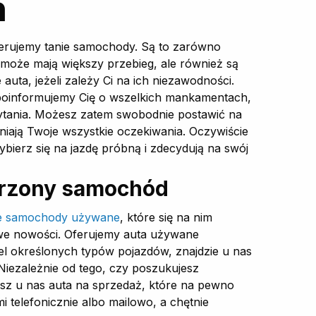
ń
Oferujemy tanie samochody. Są to zarówno
ć może mają większy przebieg, ale również są
uta, jeżeli zależy Ci na ich niezawodności.
 poinformujemy Cię o wszelkich mankamentach,
pytania. Możesz zatem swobodnie postawić na
ają Twoje wszystkie oczekiwania. Oczywiście
bierz się na jazdę próbną i zdecydują na swój
arzony samochód
ie samochody używane
, które się na nim
kawe nowości. Oferujemy auta używane
el określonych typów pojazdów, znajdzie u nas
Niezależnie od tego, czy poszukujesz
isz u nas auta na sprzedaż, które na pewno
i telefonicznie albo mailowo, a chętnie