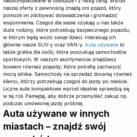
nieskomplikowane w obsłudze i z niską ceną. Wśród
naszej oferty z pewnością znajdą oni pojazd, który
pomoże im zdobywać doświadczenia i gromadzić
wspomnienia. Czegoś dla siebie szukają u nas także
duże rodziny, które potrzebują bezpiecznego pojazdu,
w którym będą wozić swoje dzieci. Interesują ich
głównie nasze SUV-y oraz VAN-y.
Auta używane
to
także gratka dla osób, które poszukują samochodów
sportowych. W naszym asortymencie znajdziesz
bowiem również pojazdy, które potrafią zachwycić
mocą silnika. Samochody na sprzedaż docenią również
klienci, którzy potrzebują czegoś do jazdy po mieście.
Liczne auta kompaktowe wprost idealnie sprawdzą się
w tej roli. Pamiętaj, aby dobrze przemyśleć zakup np.
podczas umówionej jazdy próbnej.
Auta używane w innych
miastach – znajdź swój