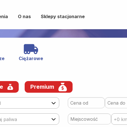
enia
O nas
Sklepy stacjonarne
ze
Ciężarowe
we
Premium
l
j paliwa
+0 k