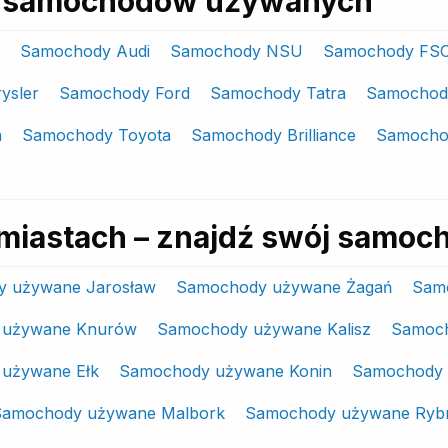
ki samochodów używanych
Samochody Audi
Samochody NSU
Samochody FS
ysler
Samochody Ford
Samochody Tatra
Samochod
m
Samochody Toyota
Samochody Brilliance
Samochod
miastach – znajdź swój samoc
 używane Jarosław
Samochody używane Żagań
Sam
 używane Knurów
Samochody używane Kalisz
Samoch
używane Ełk
Samochody używane Konin
Samochody 
Samochody używane Malbork
Samochody używane Ryb