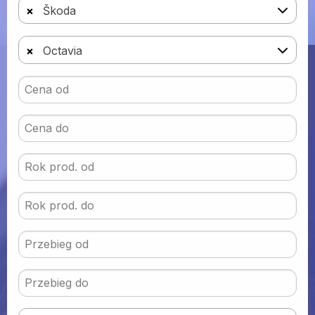
×
Škoda
×
Octavia